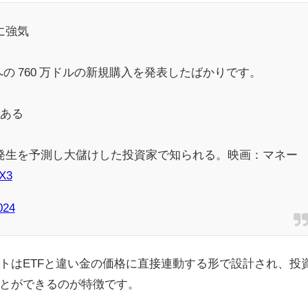
に強気
st $PHYSへの 760 万ドルの新規購入を発表したばかりです。
である
発生を予測し大儲けした投資家で知られる。映画：マネー
qX3
024
トはETFと違い金の価格に直接連動する形で設計され、投
とができるのが特徴です。