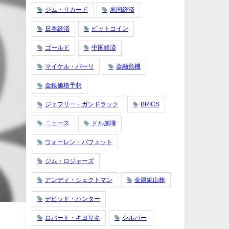
ジム・リカード
米国経済
日本経済
ビットコイン
ゴールド
中国経済
マイケル・バーリ
金融危機
金銀価格予想
ジェフリー・ガンドラック
BRICS
ニュース
ドル崩壊
ウォーレン・バフェット
ジム・ロジャーズ
アンディ・シェクトマン
金銀鉱山株
デビッド・ハンター
ロバート・キヨサキ
シルバー