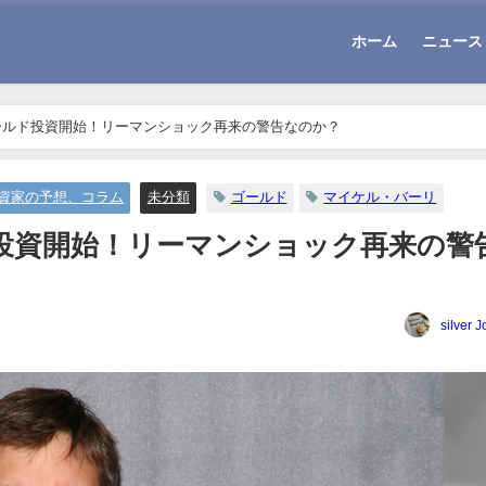
ホーム
ニュース
ールド投資開始！リーマンショック再来の警告なのか？
資家の予想、コラム
未分類
ゴールド
マイケル・バーリ
投資開始！リーマンショック再来の警
silver J