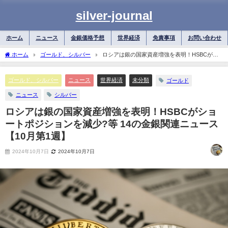
silver-journal
ホーム
ニュース
金銀価格予想
世界経済
免責事項
お問い合わせ
ホーム
ゴールド、シルバー
ロシアは銀の国家資産増強を表明！HSBCがシ
ョートポジションを減少?等 14の金銀関連ニュース【10月第1週】
ゴールド、シルバー
ニュース
世界経済
未分類
ゴールド
ニュース
シルバー
ロシアは銀の国家資産増強を表明！HSBCがショ
ートポジションを減少?等 14の金銀関連ニュース
【10月第1週】
2024年10月7日
2024年10月7日