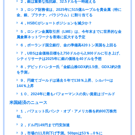
２，銀は重要な抵抗線、32.5ドルを一時超える
３，ロシア財務省は、2025年に515億ルーブルを貴金属（特に
金、銀、プラチナ、パラジウム）に割り当てる
４，HSBCがショートポジションを減少か？
５，ロンドン金属取引所（LME）は、今年末までに世界的な金
属倉庫ネットワークを香港に拡大する予定
６，ポーランド国立銀行、金の準備高420トン英国を上回る
７，UBSは金価格目標を2,750ドルから2,900ドルに引き上げ、
シティリサーチは2025年に銀の価格を40ドルを予想
８，デビッドハンター氏「金鉱山株GDX約1.5倍、GDXJ約2倍
を予測」
９、円建てゴールドは過去５年で138％上昇、シルバーは
144％上昇
１０、2024年に最もパフォーマンスの良い資産はゴールド
米国経済のニュース
１，バフェット氏バンク・オブ・アメリカ株を約800万株売
却。
２，ドル円149円まで円安加速
３，市場の11月利下げ予測。50bpsは53％→0％に