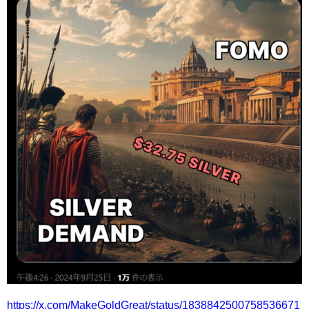
https://x.com/MakeGoldGreat/status/1838842500758536671