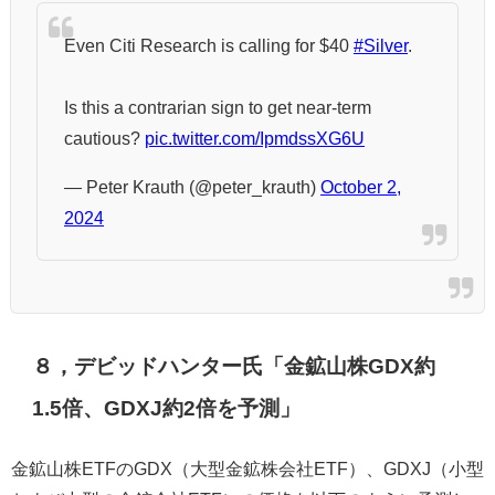
Even Citi Research is calling for $40
#Silver
.
Is this a contrarian sign to get near-term
cautious?
pic.twitter.com/IpmdssXG6U
— Peter Krauth (@peter_krauth)
October 2,
2024
８，デビッドハンター氏「金鉱山株GDX約
1.5倍、GDXJ約2倍を予測」
金鉱山株ETFのGDX（大型金鉱株会社ETF）、GDXJ（小型