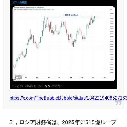
https://x.com/TheBubbleBubble/status/184221940852716
３，ロシア財務省は、2025年に515億ルーブ