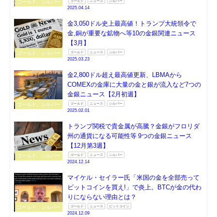
ゴールド、シルバー
ゴールド
ニュース
シルバー
2025.04.14
金3,050ドル史上最高値！トランプ大統領令で
金,銅が重要な鉱物へ等10の金銀関連ニュース
【3月】
ゴールド、シルバー
ゴールド
ニュース
シルバー
2025.03.23
金2,800ドル超え最高値更新、LBMAから
COMEXの金庫に大量の金と銀が流入など7つの
金銀ニュース【2月初週】
ゴールド、シルバー
ゴールド
ニュース
シルバー
2025.02.01
トランプ関税で貴金属が高騰？金銀がフロリダ
州の通貨になる可能性等 9つの金銀ニュース
【12月第3週】
ゴールド、シルバー
ゴールド
ニュース
シルバー
2024.12.14
マイケル・セイラー氏「米国の金を全部売って
ビットコインを買え!」で炎上。BTCが金の代わ
りにならない理由とは？
ゴールド、シルバー
ゴールド
ニュース
ビットコイン
2024.12.09