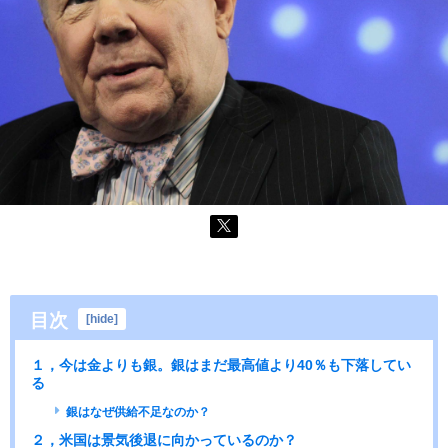
目次
[
hide
]
１，今は金よりも銀。銀はまだ最高値より40％も下落してい
る
銀はなぜ供給不足なのか？
２，米国は景気後退に向かっているのか？