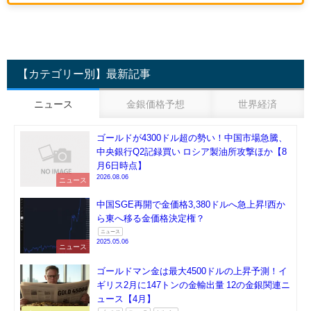
【カテゴリー別】最新記事
ニュース
金銀価格予想
世界経済
ゴールドが4300ドル超の勢い！中国市場急騰、
中央銀行Q2記録買い ロシア製油所攻撃ほか【8
月6日時点】
2026.08.06
ニュース
中国SGE再開で金価格3,380ドルへ急上昇!西か
ら東へ移る金価格決定権？
ニュース
2025.05.06
ニュース
ゴールドマン金は最大4500ドルの上昇予測！イ
ギリス2月に147トンの金輸出量 12の金銀関連ニ
ュース【4月】