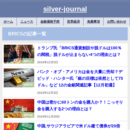
silver-journal
ホーム
ニュース
金銀価格予想
世界経済
免責事項
お問い合わせ
BRICSの記事一覧
トランプ氏「BRICS通貨創設や脱ドルは100％
の関税」脱ドルが止まらない4つの理由とは？
BRICS
2024年12月5日
バンク・オブ・アメリカは金を大量に売却？デ
ビッド・ハンター氏「銀の目標は依然として75
ドル」など 12の金銀関連記事【12月初週】
BRICS
2024年12月3日
中国は密かに60トンの金を購入か？！こっそり
金を購入する2つの理由とは？
BRICS
2024年11月29日
中国,サウジアラビアで米ドル建て債券が20倍