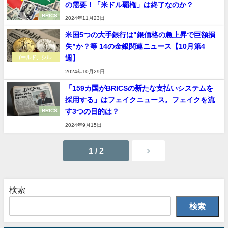
の需要！「米ドル覇権」は終了なのか？
BRICS
2024年11月23日
米国5つの大手銀行は"銀価格の急上昇で巨額損
失”か？等 14の金銀関連ニュース【10月第4
週】
ゴールド、シルバ
ー
2024年10月29日
「159カ国がBRICSの新たな支払いシステムを
採用する」はフェイクニュース。フェイクを流
す3つの目的は？
BRICS
2024年9月15日
1 / 2
検索
検索