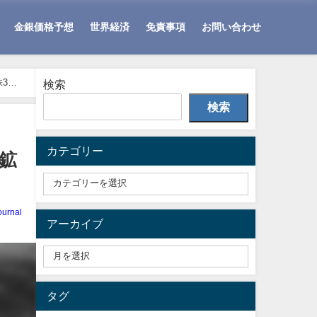
金銀価格予想
世界経済
免責事項
お問い合わせ
株3つ
検索
検索
カテゴリー
金鉱
ournal
アーカイブ
タグ