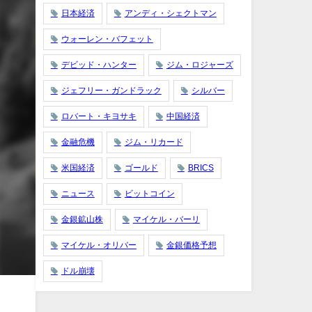
日本経済
アンディ・シェクトマン
ウォーレン・バフェット
デビッド・ハンター
ジム・ロジャーズ
ジェフリー・ガンドラック
シルバー
ロバート・キヨサキ
中国経済
金融危機
ジム・リカード
米国経済
ゴールド
BRICS
ニュース
ビットコイン
金銀鉱山株
マイケル・バーリ
マイケル・オリバー
金銀価格予想
ドル崩壊