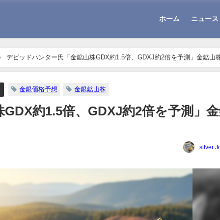
ホーム
ニュース
デビッドハンター氏「金鉱山株GDX約1.5倍、GDXJ約2倍を予測」金鉱山
株
金銀価格予想
金銀鉱山株
DX約1.5倍、GDXJ約2倍を予測」
silver J